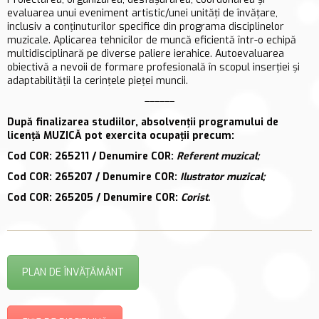
evaluarea unui eveniment artistic/unei unităţi de învăţare,
inclusiv a conţinuturilor specifice din programa disciplinelor
muzicale. Aplicarea tehnicilor de muncă eficientă într-o echipă
multidisciplinară pe diverse paliere ierahice. Autoevaluarea
obiectivă a nevoii de formare profesională în scopul inserţiei şi
adaptabilităţii la cerinţele pieţei muncii.
––––––
După finalizarea studiilor, absolvenții programului de
licență MUZICĂ pot exercita ocupații precum:
Cod COR: 265211 / Denumire COR:
Referent muzical
;
Cod COR: 265207 / Denumire COR:
Ilustrator muzical
;
Cod COR: 265205 / Denumire COR:
Corist
.
PLAN DE ÎNVĂȚĂMÂNT