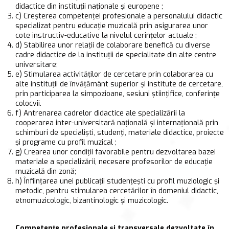
didactice din instituţii naţionale şi europene ;
c) Creşterea competenţei profesionale a personalului didactic
specializat pentru educaţie muzicală prin asigurarea unor
cote instructiv-educative la nivelul cerinţelor actuale ;
d) Stabilirea unor relaţii de colaborare benefică cu diverse
cadre didactice de la instituţii de specialitate din alte centre
universitare;
e) Stimularea activităţilor de cercetare prin colaborarea cu
alte instituţii de învăţământ superior şi institute de cercetare,
prin participarea la simpozioane, sesiuni ştiinţifice, conferinţe
colocvii.
f) Antrenarea cadrelor didactice ale specializării la
cooperarea inter-universitară naţională şi internaţională prin
schimburi de specialişti, studenţi, materiale didactice, proiecte
şi programe cu profil muzical ;
g) Crearea unor condiţii favorabile pentru dezvoltarea bazei
materiale a specializării, necesare profesorilor de educaţie
muzicală din zonă;
h) Înfiinţarea unei publicaţii studenţeşti cu profil muziologic şi
metodic, pentru stimularea cercetărilor în domeniul didactic,
etnomuzicologic, bizantinologic şi muzicologic.
Competențe profesionale și transversale dezvoltate în