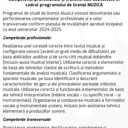
cadrul programului de licență MUZICĂ
Programul de studii de licență
Muzică
vizează dezvoltarea sau
perfecţionarea competenţelor profesionale și a celor
transversale conform planului de învățământ aprobat începând
cu anul universitar 2024-2025.
Competenţe profesionale:
Realizarea unei corelaţii corecte între textul muzical şi
configuraţia sonoră (având un grad mediu de dificultate), pe
baza abilităţilor auditive şi de scris-citit muzical dobândite
(inclusiv auzul muzical interior). Utilizarea corectă a elementelor
de bază ale tehnicilor clasice de scriitură şi metodelor
fundamentale de analiză muzicală. Clasificarea argumentată a
operelor muzicale, pe baza identificării şi descrierii
caracteristicilor de gen şi ale principalelor perioade stilistice
muzicale. Utilizarea corectă şi funcţională a elementelor de bază
ale tehnicii interpretative (iniţiere vocală – cu specific coral – şi
instrumentală). Organizarea şi conducerea muzicală a formaţiilor
vocale şi instrumentale şcolare, inclusiv prin asistarea tehnică
elementară a producţiilor sonore.
Competenţe transversale
:
Proiectarea, organizarea, desfăşurarea, coordonarea şi