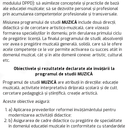
modulului DPPD): să asimileze conceptele și practicile de bază
ale educației muzicale; să se dezvolte personal și profesional
prin acumularea competențelor profesionale și transversale.
Misiunea programului de studii
MUZICĂ
include două direcții,
didactică și de cercetare artistico-muzicală, care vizează
formarea specialiștilor în domeniu, prin derularea primului ciclu
de pregătire: licență. La finalul programului de studii, absolvenții
vor avea o pregătire muzicală generală, solidă, care să le ofere
acele competențe ce le vor permite activarea cu succes atât în
domeniul muzical, cât și în alte domenii conexe: artistic, cultural
etc.
Obiectivele și rezultatele declarate ale învățării la
programul de studii MUZICĂ
Programul de studii
MUZICĂ
are atribuţii în direcţiile: educaţie
muzicală, activitate interpretativă dirijorală şcolară şi de cult,
cercetare pedagogică şi ştiinţifică, creaţie artistică.
Aceste obiective asigură:
a) Aplicarea prevederilor reformei învăţământului pentru
modernizarea activităţii didactice;
b) Asigurarea de cadre didactice cu pregătire de specialitate
în domeniul educaţiei muzicale în conformitate cu standardele