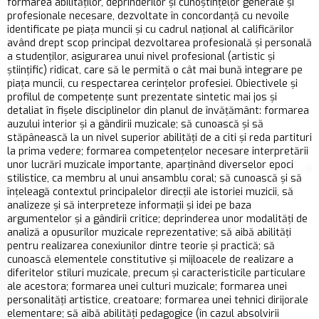
formarea abilităților, deprinderilor și cunoștințelor generale și
profesionale necesare, dezvoltate în concordanță cu nevoile
identificate pe piața muncii și cu cadrul național al calificărilor
având drept scop principal dezvoltarea profesională și personală
a studenților, asigurarea unui nivel profesional (artistic și
științific) ridicat, care să le permită o cât mai bună integrare pe
piața muncii, cu respectarea cerințelor profesiei. Obiectivele și
profilul de competențe sunt prezentate sintetic mai jos și
detaliat în fișele disciplinelor din planul de învățământ: formarea
auzului interior și a gândirii muzicale; să cunoască și să
stăpânească la un nivel superior abilități de a citi și reda partituri
la prima vedere; formarea competențelor necesare interpretării
unor lucrări muzicale importante, aparținând diverselor epoci
stilistice, ca membru al unui ansamblu coral; să cunoască și să
înțeleagă contextul principalelor direcții ale istoriei muzicii, să
analizeze și să interpreteze informații și idei pe baza
argumentelor și a gândirii critice; deprinderea unor modalități de
analiză a opusurilor muzicale reprezentative; să aibă abilități
pentru realizarea conexiunilor dintre teorie și practică; să
cunoască elementele constitutive și mijloacele de realizare a
diferitelor stiluri muzicale, precum și caracteristicile particulare
ale acestora; formarea unei culturi muzicale; formarea unei
personalități artistice, creatoare; formarea unei tehnici dirijorale
elementare; să aibă abilități pedagogice (în cazul absolvirii