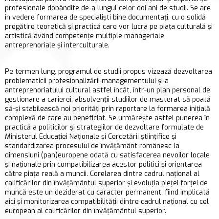
profesionale dobândite de-a lungul celor doi ani de studii. Se are
în vedere formarea de specialişti bine documentaţi, cu o solidă
pregătire teoretică şi practică care vor lucra pe piața culturală şi
artistică având competenţe multiple manageriale,
antreprenoriale şi interculturale.
Pe termen lung, programul de studii propus vizează dezvoltarea
problematicii profesionalizării managementului şi a
antreprenoriatului cultural astfel încât, într-un plan personal de
gestionare a carierei, absolvenţii studiilor de masterat să poată
să-şi stabilească noi priorităţi prin raportare la formarea iniţială
complexă de care au beneficiat. Se urmăreşte astfel punerea în
practică a politicilor şi strategiilor de dezvoltare formulate de
Ministerul Educaţiei Naţionale şi Cercetării ştiințifice şi
standardizarea procesului de învăţământ românesc la
dimensiuni (pan)europene odată cu satisfacerea nevoilor locale
şi naţionale prin compatibilizarea acestor politici şi orientarea
către piaţa reală a muncii. Corelarea dintre cadrul naţional al
calificărilor din învăţământul superior şi evoluţia pieţei forţei de
muncă este un deziderat cu caracter permanent, fiind implicată
aici şi monitorizarea compatibilităţii dintre cadrul naţional cu cel
european al calificărilor din învăţământul superior.