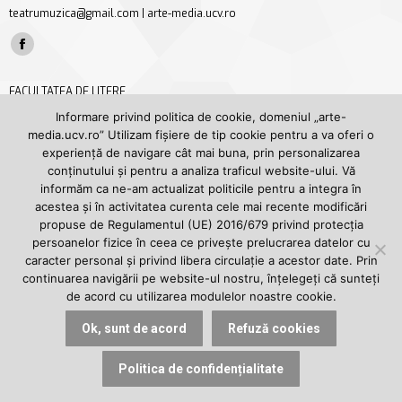
teatrumuzica@gmail.com | arte-media.ucv.ro
Find us on:
Facebook
page
FACULTATEA DE LITERE
opens
Str. A. I. Cuza nr. 13, Craiova, jud. Dolj
Informare privind politica de cookie, domeniul „arte-
in
media.ucv.ro” Utilizam fișiere de tip cookie pentru a va oferi o
tel/fax +40 251 414 468
new
experiență de navigare cât mai buna, prin personalizarea
secretariat.litere@ucv.ro | litere.ucv.ro/litere
conținutului și pentru a analiza traficul website-ului. Vă
window
Find us on:
informăm ca ne-am actualizat politicile pentru a integra în
Facebook
YouTube
acestea și în activitatea curenta cele mai recente modificări
page
page
propuse de Regulamentul (UE) 2016/679 privind protecția
UNIVERSITATEA DIN CRAIOVA
persoanelor fizice în ceea ce privește prelucrarea datelor cu
opens
opens
Str. A. I. Cuza nr. 13, Craiova, jud. Dolj
caracter personal și privind libera circulație a acestor date. Prin
in
in
tel. +40 251 414 398
continuarea navigării pe website-ul nostru, înțelegeți că sunteți
new
new
de acord cu utilizarea modulelor noastre cookie.
rectorat@central.ucv.ro | ucv.ro
window
window
Find us on:
Ok, sunt de acord
Refuză cookies
Facebook
YouTube
page
page
Politica de confidențialitate
© 2024, Departamentul ARTE și MEDIA | Facultatea de Litere | Universitatea din
opens
opens
Craiova.