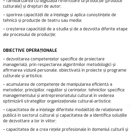
– familiarizarea cu legislația referitoare la producție (produse
culturale) și drepturi de autor;
– sporirea capacităţii de a înţelege şi aplica cunoștințele de
tehnică şi producţie de teatru sau media;
– creşterea capacităţii de a studia și de a dezvolta diferite etape
ale procesului de producție;
OBIECTIVE OPERAȚIONALE
– dezvoltarea competenţelor specifice de proiectare
managerială, prin respectarea algoritmilor metodologici şi
afirmarea viziunii personale, obiectivată în proiecte şi programe
culturale şi artistice.
– acumularea de competenţe de manipularea eficientă a
metodelor, principiilor, regulilor şi cerinţelor, tehnicilor specifice
managementului şi antreprenoriatului cultural în vederea
optimizării strategiilor organizaţionale cultural-artistice;
– capacitatea de a înţelege diferitele modalităţi de relaţionare
publică în sectorul cultural şi capacitatea de a identifica soluţiile
de dezvoltare a lor în viitor;
– capacitatea de a crea rețele profesionale în domeniul culturii şi