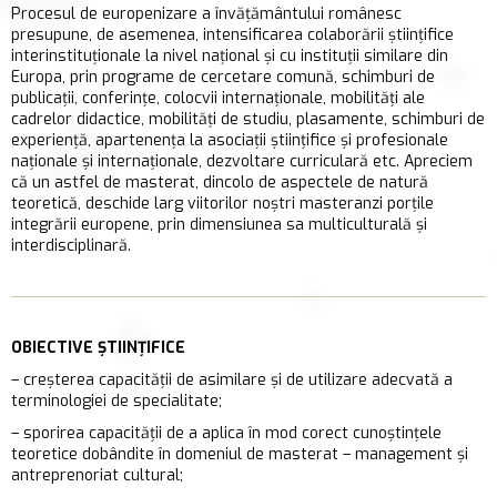
Procesul de europenizare a învăţământului românesc
presupune, de asemenea, intensificarea colaborării ştiinţifice
interinstituţionale la nivel naţional şi cu instituţii similare din
Europa, prin programe de cercetare comună, schimburi de
publicaţii, conferinţe, colocvii internaţionale, mobilităţi ale
cadrelor didactice, mobilităţi de studiu, plasamente, schimburi de
experienţă, apartenenţa la asociaţii ştiinţifice şi profesionale
naţionale şi internaţionale, dezvoltare curriculară etc. Apreciem
că un astfel de masterat, dincolo de aspectele de natură
teoretică, deschide larg viitorilor noştri masteranzi porţile
integrării europene, prin dimensiunea sa multiculturală şi
interdisciplinară.
OBIECTIVE ȘTIINȚIFICE
– creşterea capacităţii de asimilare şi de utilizare adecvată a
terminologiei de specialitate;
– sporirea capacităţii de a aplica în mod corect cunoştinţele
teoretice dobândite în domeniul de masterat – management şi
antreprenoriat cultural;