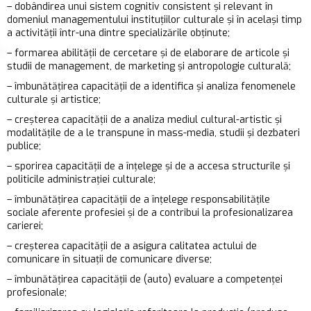
– dobândirea unui sistem cognitiv consistent şi relevant în
domeniul managementului instituţiilor culturale şi în acelaşi timp
a activităţii într-una dintre specializările obţinute;
– formarea abilităţii de cercetare şi de elaborare de articole şi
studii de management, de marketing şi antropologie culturală;
– îmbunătăţirea capacităţii de a identifica şi analiza fenomenele
culturale şi artistice;
– creşterea capacităţii de a analiza mediul cultural-artistic şi
modalităţile de a le transpune în mass-media, studii şi dezbateri
publice;
– sporirea capacităţii de a înţelege şi de a accesa structurile şi
politicile administrației culturale;
– îmbunătăţirea capacităţii de a înţelege responsabilităţile
sociale aferente profesiei şi de a contribui la profesionalizarea
carierei;
– creşterea capacităţii de a asigura calitatea actului de
comunicare în situaţii de comunicare diverse;
– îmbunătăţirea capacităţii de (auto) evaluare a competenţei
profesionale;