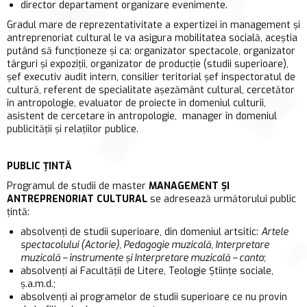
director departament organizare evenimente.
Gradul mare de reprezentativitate a expertizei în management şi
antreprenoriat cultural le va asigura mobilitatea socială, aceştia
putând să funcţioneze şi ca: organizator spectacole, organizator
târguri şi expoziţii, organizator de producţie (studii superioare),
şef executiv audit intern, consilier teritorial şef inspectoratul de
cultură, referent de specialitate aşezământ cultural, cercetător
în antropologie, evaluator de proiecte în domeniul culturii,
asistent de cercetare în antropologie, manager în domeniul
publicităţii şi relaţiilor publice.
PUBLIC ȚINTĂ
Programul de studii de master
MANAGEMENT ŞI
ANTREPRENORIAT CULTURAL
se adresează următorului public
ţintă:
absolvenţi de studii superioare, din domeniul artsitic:
Artele
spectacolului (Actorie), Pedagogie muzicală, Interpretare
muzicală – instrumente
ș
i Interpretare muzicală – canto
;
absolvenţi ai Facultăţii de Litere, Teologie Științe sociale,
ș.a.m.d.;
absolvenţi ai programelor de studii superioare ce nu provin