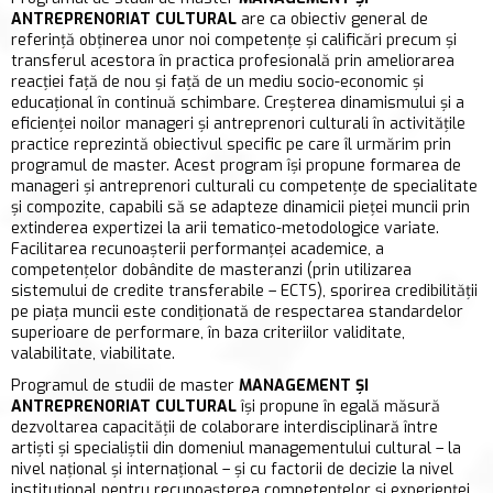
ANTREPRENORIAT CULTURAL
are ca obiectiv general de
referinţă obţinerea unor noi competenţe şi calificări precum şi
transferul acestora în practica profesională prin ameliorarea
reacţiei faţă de nou şi faţă de un mediu socio-economic şi
educaţional în continuă schimbare. Creşterea dinamismului şi a
eficienţei noilor manageri și antreprenori culturali în activităţile
practice reprezintă obiectivul specific pe care îl urmărim prin
programul de master. Acest program îşi propune formarea de
manageri și antreprenori culturali cu competenţe de specialitate
şi compozite, capabili să se adapteze dinamicii pieţei muncii prin
extinderea expertizei la arii tematico-metodologice variate.
Facilitarea recunoaşterii performanţei academice, a
competenţelor dobândite de masteranzi (prin utilizarea
sistemului de credite transferabile – ECTS), sporirea credibilităţii
pe piaţa muncii este condiţionată de respectarea standardelor
superioare de performare, în baza criteriilor validitate,
valabilitate, viabilitate.
Programul de studii de master
MANAGEMENT ŞI
ANTREPRENORIAT CULTURAL
îşi propune în egală măsură
dezvoltarea capacităţii de colaborare interdisciplinară între
artiști şi specialiştii din domeniul managementului cultural – la
nivel naţional şi internaţional – şi cu factorii de decizie la nivel
instituţional pentru recunoaşterea competenţelor şi experienţei