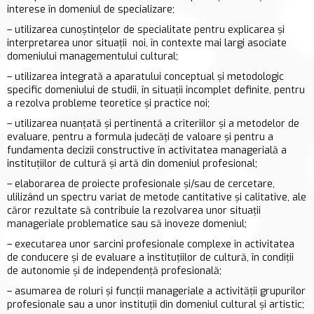
interese în domeniul de specializare;
– utilizarea cunoştinţelor de specialitate pentru explicarea şi
interpretarea unor situaţii noi, în contexte mai largi asociate
domeniului managementului cultural;
– utilizarea integrată a aparatului conceptual şi metodologic
specific domeniului de studii, în situaţii incomplet definite, pentru
a rezolva probleme teoretice şi practice noi;
– utilizarea nuanţată şi pertinentă a criteriilor şi a metodelor de
evaluare, pentru a formula judecăţi de valoare şi pentru a
fundamenta decizii constructive în activitatea managerială a
instituţiilor de cultură şi artă din domeniul profesional;
– elaborarea de proiecte profesionale şi/sau de cercetare,
ulilizând un spectru variat de metode cantitative şi calitative, ale
căror rezultate să contribuie la rezolvarea unor situaţii
manageriale problematice sau să inoveze domeniul;
– executarea unor sarcini profesionale complexe în activitatea
de conducere şi de evaluare a instituţiilor de cultură, în condiţii
de autonomie şi de independenţă profesională;
– asumarea de roluri şi funcţii manageriale a activităţii grupurilor
profesionale sau a unor instituţii din domeniul cultural şi artistic;