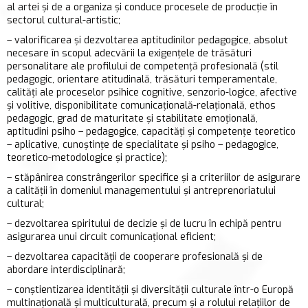
al artei și de a organiza și conduce procesele de producție în
sectorul cultural-artistic;
– valorificarea şi dezvoltarea aptitudinilor pedagogice, absolut
necesare în scopul adecvării la exigenţele de trăsături
personalitare ale profilului de competenţă profesională (stil
pedagogic, orientare atitudinală, trăsături temperamentale,
calităţi ale proceselor psihice cognitive, senzorio-logice, afective
şi volitive, disponibilitate comunicaţională-relaţională, ethos
pedagogic, grad de maturitate şi stabilitate emoţională,
aptitudini psiho – pedagogice, capacităţi şi competenţe teoretico
– aplicative, cunoştinţe de specialitate şi psiho – pedagogice,
teoretico-metodologice şi practice);
– stăpânirea constrângerilor specifice şi a criteriilor de asigurare
a calităţii în domeniul managementului şi antreprenoriatului
cultural;
– dezvoltarea spiritului de decizie şi de lucru în echipă pentru
asigurarea unui circuit comunicaţional eficient;
– dezvoltarea capacităţii de cooperare profesională şi de
abordare interdisciplinară;
– conştientizarea identităţii şi diversităţii culturale într-o Europă
multinaţională şi multiculturală, precum şi a rolului relaţiilor de