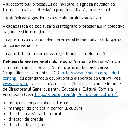
– autocontrolul procesului de învăţare, diagnoza nevoilor de
formare, analiza reflexivă a propriei activităţi profesionale;
– stăpânirea şi gestionarea vocabularului specializat;
– capacitatea de socializare şi integrare profesională în colective
naționale şi internaţionale;
– capacitatea de a reacţiona prompt şi în mod adecvat la gama
de socio- variabile;
– capacitate de automotivare şi stimulare intelectuală.
Debuşeele profesionale
ale acestei forme de învăţământ sunt
multiple, fiind corelate cu Nomenclatorul de Clasificarea
Ocupatiilor din Romania – COR (
http://www.ecoduri.com/coduri-
cor.php
), cu standardele ocupaţionale elaborate de CNFPA (vezi
www.cnfpa.ro
) şi cu standardele pregătirii profesionale impuse
de Directoratul General pentru Educație și Cultură, Comisia
Europeană (vezi
http://ec.europa.eu/dgs/education_culture/):
manger al organizaţiei culturale
manager de proiect în domeniul culturii
director aşezământ cultural
director de creaţie
director de program