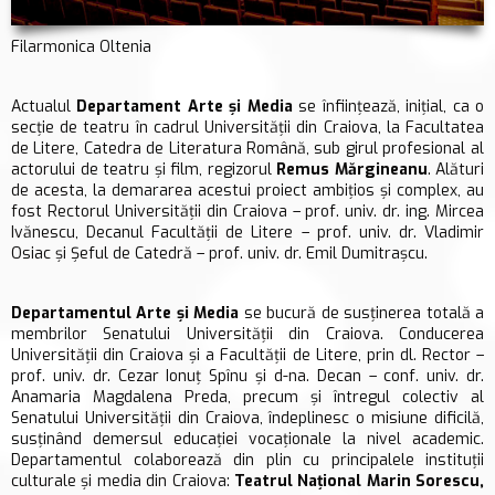
Filarmonica Oltenia
Actualul
Departament Arte și Media
se înființează, inițial, ca o
secție de teatru în cadrul Universității din Craiova, la Facultatea
de Litere, Catedra de Literatura Română, sub girul profesional al
actorului de teatru și film, regizorul
Remus Mărgineanu
. Alături
de acesta, la demararea acestui proiect ambițios și complex, au
fost
Rectorul Universității din Craiova – prof. univ. dr. ing. Mircea
Ivănescu,
Decanul Facultății de Litere – prof. univ. dr. Vladimir
Osiac și
Șeful de Catedră –
prof. univ. dr. Emil Dumitrașcu.
Departamentul Arte și Media
se bucură de susținerea totală a
membrilor Senatului Universității din Craiova. C
onducerea
Universității din Craiova și a Facultății de Litere, prin dl. Rector –
prof. univ. dr. Cezar Ionuţ Spînu și d-na. Decan – conf. univ. dr.
Anamaria Magdalena Preda, precum și întregul colectiv al
Senatului Universității din Craiova, îndeplinesc o misiune dificilă,
susținând demersul educației vocaționale la nivel academic.
Departamentul colaborează din plin cu principalele instituții
culturale și media din Craiova:
Teatrul Național Marin Sorescu,