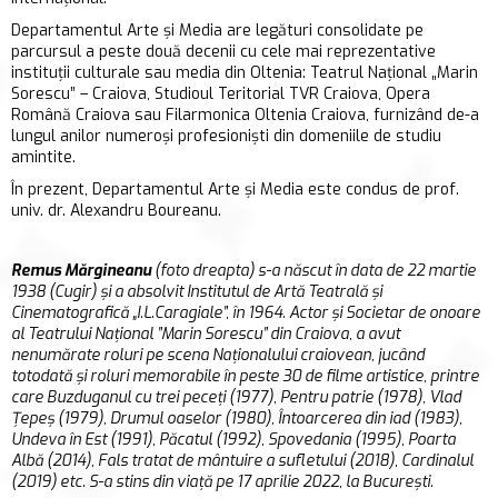
Departamentul Arte și Media are legături consolidate pe
parcursul a peste două decenii cu cele mai reprezentative
instituții culturale sau media din Oltenia: Teatrul Național „Marin
Sorescu” – Craiova, Studioul Teritorial TVR Craiova, Opera
Română Craiova sau Filarmonica Oltenia Craiova, furnizând de-a
lungul anilor numeroși profesioniști din domeniile de studiu
amintite.
În prezent, Departamentul Arte și Media este condus de prof.
univ. dr. Alexandru Boureanu.
Remus Mărgineanu
(foto dreapta) s-a născut în data de 22 martie
1938 (Cugir) și a absolvit Institutul de Artă Teatrală și
Cinematografică „I.L.Caragiale”, în 1964. Actor și Societar de onoare
al Teatrului Național ”Marin Sorescu” din Craiova, a avut
nenumărate roluri pe scena Naționalului craiovean, jucând
totodată și roluri memorabile în peste 30 de filme artistice, printre
care Buzduganul cu trei peceți (1977), Pentru patrie (1978), Vlad
Țepeș (1979), Drumul oaselor (1980), Întoarcerea din iad (1983),
Undeva în Est (1991), Păcatul (1992), Spovedania (1995), Poarta
Albă (2014), Fals tratat de mântuire a sufletului (2018), Cardinalul
(2019) etc. S-a stins din viață pe 17 aprilie 2022, la București.