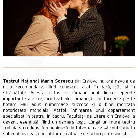
Teatrul Național Marin Sorescu
din Craiova nu are nevoie de
nicio recomandare, fiind cunoscut atât în țară, cât și în
străinătate. Acesta a fost și rămâne unul dintre reperele
importante ale mișcării teatrale românești, iar turneele peste
hotare i-
au adus numeroase succese și o bine meritată
notorietate mondială. Astfel, înființarea unui departament
specializat în teatru, în cadrul Facultății de Litere din Craiova, a
devenit esențială, fiind un demers logic. Lângă un mare teatru
trebuia sa rodească o pepinieră de talente, care să contribuie la
subvenționarea generațiilor următoare de actori profesioniști.