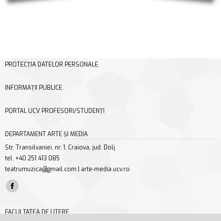
PROTECȚIA DATELOR PERSONALE
INFORMAȚII PUBLICE
PORTAL UCV PROFESORI/STUDENȚI
DEPARTAMENT ARTE ȘI MEDIA
Str. Transilvaniei, nr. 1, Craiova, jud. Dolj
tel. +40 251 413 085
teatrumuzica@gmail.com | arte-media.ucv.ro
Find us on:
Facebook
page
FACULTATEA DE LITERE
opens