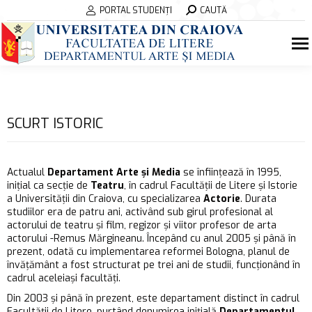
Search:
PORTAL STUDENȚI
CAUTĂ
SCURT ISTORIC
Actualul
Departament Arte și Media
se înființează în 1995,
inițial ca secție de
Teatru
, în cadrul Facultății de Litere și Istorie
a Universității din Craiova, cu specializarea
Actorie
. Durata
studiilor era de patru ani, activând sub girul profesional al
actorului de teatru și film, regizor și viitor profesor de arta
actorului -Remus Mărgineanu. Începând cu anul 2005 și până în
prezent, odată cu implementarea reformei Bologna, planul de
învățământ a fost structurat pe trei ani de studii, funcționând în
cadrul aceleiași facultăți.
Din 2003 și până în prezent, este departament distinct în cadrul
Facultății de Litere, purtând denumirea inițială
Departamentul