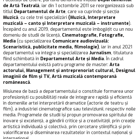
de Artă Teatrală
,
iar din 1 octombrie 2011 se reorganizează sub
titlul
Departamentul de Arte
, care va cuprinde și secția
Muzică
, cu cele trei specializări
(Muzică, Interpretare
muzicală – canto și Interpretare muzicală – instrumente
).
Începând cu anul 2019, departamentul este îmbogățit cu un nou
domeniu de studii de licență,
Cinematografie, Fotografie,
Media
(cu specializarea
Comunicare audiovizuală:
Scenaristică, publicitate media, filmologie)
, iar în anul 2021
departamentul va integra și specializarea
Jurnalism
, titulatura
fiind schimbată în
Departamentul Arte și Media
. În cadrul
departamentului există patru programe de master:
Arta
actorului, Management și antreprenoriat cultural, Designul
imaginii de film și TV, Artă muzicală contemporană
românească
.
Misiunea de bază a departamentului o constituie formarea unor
profesioniști cu posibilități reale de integrare rapidă și eficientă
în domeniile artei interpretării dramatice (actorie de teatru și
film), a industriei cinematografice sau televiziunii, respectiv noile
media. Programele de studii își propun promovarea spiritului de
inovare și excelență, a gândirii critice și a creativității, prin creație
artistică individuală și colectivă, prin cercetare științifică și prin
valorificarea și diseminarea rezultatelor în contextul național și
internațional.