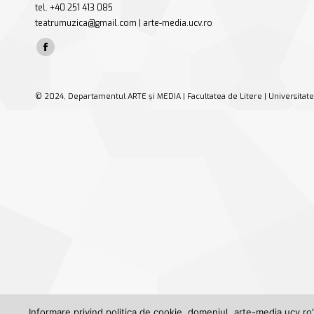
tel. +40 251 413 085
teatrumuzica@gmail.com | arte-media.ucv.ro
Find us on:
Facebook
page
opens
© 2024, Departamentul ARTE și MEDIA | Facultatea de Litere | Universitate
in
new
window
Informare privind politica de cookie, domeniul „arte-media.ucv.ro”