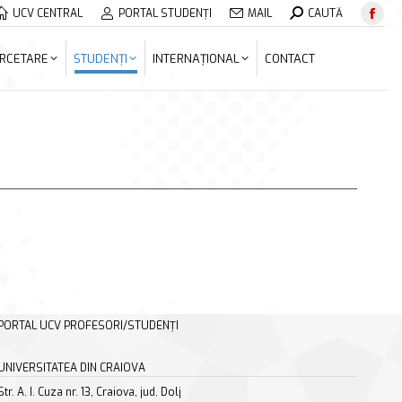
Search:
UCV CENTRAL
PORTAL STUDENȚI
MAIL
CAUTĂ
Face
ERCETARE
STUDENȚI
INTERNAȚIONAL
CONTACT
page
RCETARE
STUDENȚI
INTERNAȚIONAL
CONTACT
open
in
new
wind
PORTAL UCV PROFESORI/STUDENȚI
UNIVERSITATEA DIN CRAIOVA
Str. A. I. Cuza nr. 13, Craiova, jud. Dolj