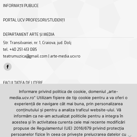
INFORMAȚII PUBLICE
PORTAL UCV PROFESORI/STUDENȚI
DEPARTAMENT ARTE ȘI MEDIA
Str. Transilvaniei, nr. 1, Craiova, jud. Dolj
tel. +40 251 413 085
teatrumuzica@gmail.com | arte-media.ucv.ro
Find us on:
Facebook
page
FACULTATEA DE LITERE
opens
Str. A. I. Cuza nr. 13, Craiova, jud. Dolj
Informare privind politica de cookie, domeniul „arte-
in
media.ucv.ro” Utilizam fișiere de tip cookie pentru a va oferi o
tel/fax +40 251 414 468
new
experiență de navigare cât mai buna, prin personalizarea
secretariat.litere@ucv.ro | litere.ucv.ro/litere
conținutului și pentru a analiza traficul website-ului. Vă
window
Find us on:
informăm ca ne-am actualizat politicile pentru a integra în
Facebook
YouTube
acestea și în activitatea curenta cele mai recente modificări
page
page
propuse de Regulamentul (UE) 2016/679 privind protecția
UNIVERSITATEA DIN CRAIOVA
persoanelor fizice în ceea ce privește prelucrarea datelor cu
opens
opens