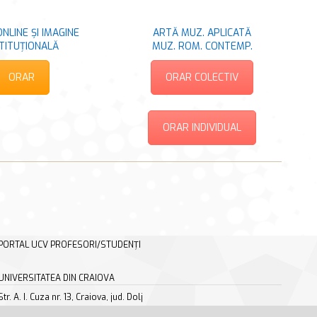
NLINE ȘI IMAGINE
ARTĂ MUZ. APLICATĂ
STITUȚIONALĂ
MUZ. ROM. CONTEMP.
ORAR
ORAR COLECTIV
ORAR INDIVIDUAL
PORTAL UCV PROFESORI/STUDENȚI
UNIVERSITATEA DIN CRAIOVA
Str. A. I. Cuza nr. 13, Craiova, jud. Dolj
tel. +40 251 414 398