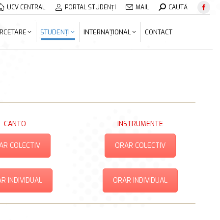
Search:
UCV CENTRAL
PORTAL STUDENȚI
MAIL
CAUTĂ
Face
ERCETARE
STUDENȚI
INTERNAȚIONAL
CONTACT
page
RCETARE
STUDENȚI
INTERNAȚIONAL
CONTACT
open
in
new
wind
CANTO
INSTRUMENTE
AR COLECTIV
ORAR COLECTIV
R INDIVIDUAL
ORAR INDIVIDUAL