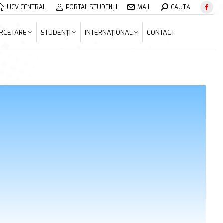
Search:
UCV CENTRAL
PORTAL STUDENȚI
MAIL
CAUTĂ
Face
ERCETARE
STUDENȚI
INTERNAȚIONAL
CONTACT
page
RCETARE
STUDENȚI
INTERNAȚIONAL
CONTACT
open
in
new
wind