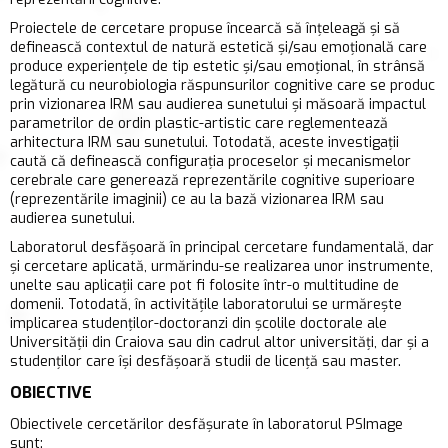
Proiectele de cercetare propuse încearcă să înțeleagă și să
definească contextul de natură estetică și/sau emoțională care
produce experiențele de tip estetic și/sau emoțional, în strânsă
legătură cu neurobiologia răspunsurilor cognitive care se produc
prin vizionarea IRM sau audierea sunetului și măsoară impactul
parametrilor de ordin plastic-artistic care reglementează
arhitectura IRM sau sunetului. Totodată, aceste investigații
caută că definească configurația proceselor și mecanismelor
cerebrale care generează reprezentările cognitive superioare
(reprezentările imaginii) ce au la bază vizionarea IRM sau
audierea sunetului.
Laboratorul desfășoară în principal cercetare fundamentală, dar
și cercetare aplicată, urmărindu-se realizarea unor instrumente,
unelte sau aplicații care pot fi folosite într-o multitudine de
domenii. Totodată, în activitățile laboratorului se urmărește
implicarea studenților-doctoranzi din școlile doctorale ale
Universității din Craiova sau din cadrul altor universități, dar și a
studenților care își desfășoară studii de licență sau master.
OBIECTIVE
Obiectivele cercetărilor desfășurate în laboratorul PSImage
sunt: