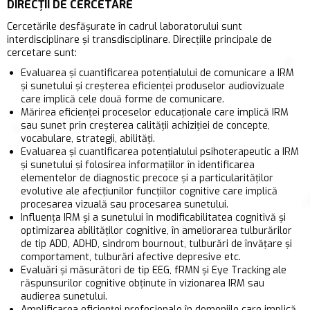
DIRECȚII DE CERCETARE
Cercetările desfășurate în cadrul laboratorului sunt
interdisciplinare și transdisciplinare. Direcțiile principale de
cercetare sunt:
Evaluarea și cuantificarea potențialului de comunicare a IRM
și sunetului și creșterea eficienței produselor audiovizuale
care implică cele două forme de comunicare.
Mărirea eficienței proceselor educaționale care implică IRM
sau sunet prin creșterea calității achiziției de concepte,
vocabulare, strategii, abilități.
Evaluarea și cuantificarea potențialului psihoterapeutic a IRM
și sunetului și folosirea informațiilor în identificarea
elementelor de diagnostic precoce și a particularităților
evolutive ale afecțiunilor funcțiilor cognitive care implică
procesarea vizuală sau procesarea sunetului.
Influența IRM și a sunetului în modificabilitatea cognitivă și
optimizarea abilităților cognitive, în ameliorarea tulburărilor
de tip ADD, ADHD, sindrom bournout, tulburări de învățare și
comportament, tulburări afective depresive etc.
Evaluări și măsurători de tip EEG, fRMN și Eye Tracking ale
răspunsurilor cognitive obținute în vizionarea IRM sau
audierea sunetului.
Amplificarea eficienței profesionale în domeniile care implică