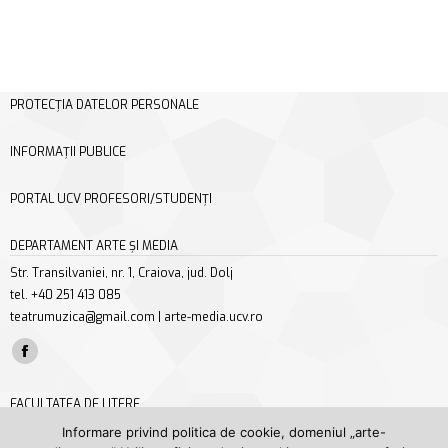
PROTECȚIA DATELOR PERSONALE
INFORMAȚII PUBLICE
PORTAL UCV PROFESORI/STUDENȚI
DEPARTAMENT ARTE ȘI MEDIA
Str. Transilvaniei, nr. 1, Craiova, jud. Dolj
tel. +40 251 413 085
teatrumuzica@gmail.com | arte-media.ucv.ro
Find us on:
Facebook
page
FACULTATEA DE LITERE
opens
Str. A. I. Cuza nr. 13, Craiova, jud. Dolj
Informare privind politica de cookie, domeniul „arte-
in