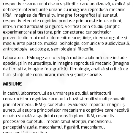
respectiv crearea unui discurs științific care analizează, explică și
definește interacțiunile umane cu imaginea reprodusă mecanic
(IRM, imaginea de film și tv, imagine fotografică) și sunetul,
respectiv efectele cognitive produse prin aceste interacțiuni,
într-un mod articulat și riguros, verificat prin studiu științific,
experimentare și testare, prin conectarea cunoștințelor
provenite din mai multe domenii: neuroștiințe, cinematografie și
media, arte plastice, muzică, psihologie, comunicare audiovizuală,
antropologie, sociologie, semiologie și filozofie.
Laboratorul PSImage are o echipă multidisciplinară care include
specialiști în neuroștiințe, în imagine reprodusă mecanic (imagine
de film și tv, imagine fotografică), filmologie, analiză și critică de
film, științe ale comunicării, media și științe sociale.
MISIUNE
În cadrul laboratorului se urmărește studiul arhitecturii
construcțiilor cognitive care au la bază stimulii vizuali proveniți
prin intermediul IRM și sunetului, evaluează impactul imaginii și
sunetului asupra principalelor mecanisme cognitive care rezolvă
ecuația vizuală a spațiului cuprins în planul IRM, respectiv
procesarea sunetului: mecanismul atenției, mecanismul
percepției vizuale, mecanismul figurării, mecanismul
reprezentării cognitive.