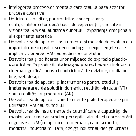
Înțelegerea proceselor mentale care stau la baza acestor
procese cognitive
Definirea condițiilor, parametrilor, conceptelor și
configurațiilor celor două tipuri de experiențe generate în
vizionarea IRM sau audierea sunetului: experiența emoțională
și experiența estetică
Dezvoltarea de aplicații, instrumente și metode de evaluare a
impactului neuropsihic și neurobiologic în experiențele care
implică vizionarea IRM sau audierea sunetului.
Dezvoltarea și edificarea unor mijloace de expresie plastic-
estetică noi în producția de imagine și sunet pentru industria
cinematografică, industria publicitară, televiziune, media on-
line, web design
Dezvoltarea de aplicații și instrumente pentru studiul și
implementarea de soluții în domeniul realității virtuale (VR)
sau a realității augmentate (AR)
Dezvoltarea de aplicații și instrumente psihoterapeutice prin
utilizarea IRM sau sunetului
Dezvoltarea de instrumente de cuantificare a capacității de
manipulare a mecanismelor percepției vizuale și reprezentării
cognitive a IRM (cu aplicare în cinematografie și media,
medicină, industria militară, design industrial, design urban)