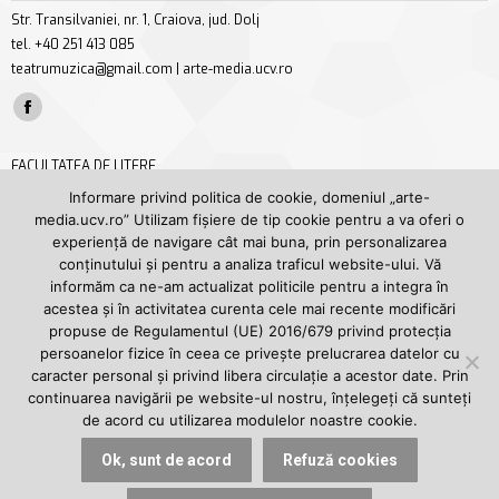
Str. Transilvaniei, nr. 1, Craiova, jud. Dolj
tel. +40 251 413 085
teatrumuzica@gmail.com | arte-media.ucv.ro
Find us on:
Facebook
page
FACULTATEA DE LITERE
opens
Str. A. I. Cuza nr. 13, Craiova, jud. Dolj
Informare privind politica de cookie, domeniul „arte-
in
media.ucv.ro” Utilizam fișiere de tip cookie pentru a va oferi o
tel/fax +40 251 414 468
new
experiență de navigare cât mai buna, prin personalizarea
secretariat.litere@ucv.ro | litere.ucv.ro/litere
conținutului și pentru a analiza traficul website-ului. Vă
window
Find us on:
informăm ca ne-am actualizat politicile pentru a integra în
Facebook
YouTube
acestea și în activitatea curenta cele mai recente modificări
page
page
propuse de Regulamentul (UE) 2016/679 privind protecția
UNIVERSITATEA DIN CRAIOVA
persoanelor fizice în ceea ce privește prelucrarea datelor cu
opens
opens
Str. A. I. Cuza nr. 13, Craiova, jud. Dolj
caracter personal și privind libera circulație a acestor date. Prin
in
in
tel. +40 251 414 398
continuarea navigării pe website-ul nostru, înțelegeți că sunteți
new
new
de acord cu utilizarea modulelor noastre cookie.
rectorat@central.ucv.ro | ucv.ro
window
window
Find us on:
Ok, sunt de acord
Refuză cookies
Facebook
YouTube