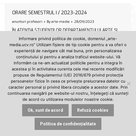
ORARE SEMESTRUL I / 2023-2024
anunturi profesori
By
arte-media
28/09/2023
ÎN ATENȚIA STUDENȚILOR DEPARTAMENTULUI ARTE ȘI
MEDIA În secțiunea STUDENȚI -> ORARE au fost afișate
Informare privind politica de cookie, domeniul „arte-
orarele pentru semestrul I, anul universitar 2023-
media.ucv.ro” Utilizam fișiere de tip cookie pentru a va oferi o
2024. Acestea pot fi descărcate în format pdf.
experiență de navigare cât mai buna, prin personalizarea
Universitatea din Craiova vă urează MULT SUCCES în
conținutului și pentru a analiza traficul website-ului. Vă
noul an academic!
informăm ca ne-am actualizat politicile pentru a integra în
acestea și în activitatea curenta cele mai recente modificări
propuse de Regulamentul (UE) 2016/679 privind protecția
persoanelor fizice în ceea ce privește prelucrarea datelor cu
caracter personal și privind libera circulație a acestor date. Prin
continuarea navigării pe website-ul nostru, înțelegeți că sunteți
© 2024, Departamentul ARTE și MEDIA | Facultatea de Litere | Universitatea din
de acord cu utilizarea modulelor noastre cookie.
Craiova.
Ok, sunt de acord
Refuză cookies
Politica de confidențialitate