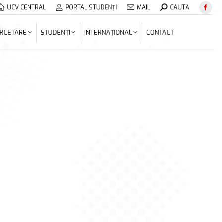
Search:
UCV CENTRAL
PORTAL STUDENȚI
MAIL
CAUTĂ
Face
ERCETARE
STUDENȚI
INTERNAȚIONAL
CONTACT
page
RCETARE
STUDENȚI
INTERNAȚIONAL
CONTACT
open
in
new
wind