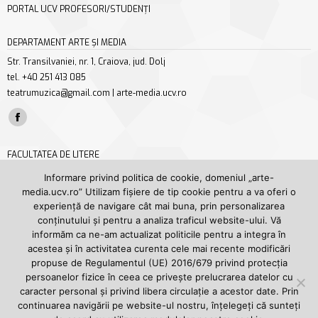
PORTAL UCV PROFESORI/STUDENȚI
DEPARTAMENT ARTE ȘI MEDIA
Str. Transilvaniei, nr. 1, Craiova, jud. Dolj
tel. +40 251 413 085
teatrumuzica@gmail.com | arte-media.ucv.ro
Find us on:
Facebook
page
FACULTATEA DE LITERE
opens
Str. A. I. Cuza nr. 13, Craiova, jud. Dolj
Informare privind politica de cookie, domeniul „arte-
in
tel/fax +40 251 414 468
media.ucv.ro” Utilizam fișiere de tip cookie pentru a va oferi o
new
secretariat.litere@ucv.ro | litere.ucv.ro/litere
experiență de navigare cât mai buna, prin personalizarea
window
conținutului și pentru a analiza traficul website-ului. Vă
Find us on:
informăm ca ne-am actualizat politicile pentru a integra în
Facebook
YouTube
acestea și în activitatea curenta cele mai recente modificări
page
page
propuse de Regulamentul (UE) 2016/679 privind protecția
UNIVERSITATEA DIN CRAIOVA
opens
opens
persoanelor fizice în ceea ce privește prelucrarea datelor cu
Str. A. I. Cuza nr. 13, Craiova, jud. Dolj
caracter personal și privind libera circulație a acestor date. Prin
in
in
tel. +40 251 414 398
continuarea navigării pe website-ul nostru, înțelegeți că sunteți
new
new
rectorat@central.ucv.ro | ucv.ro