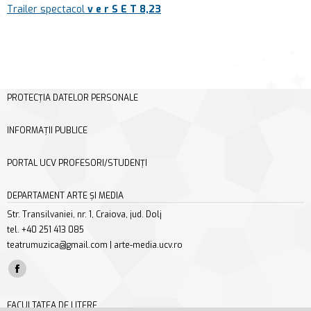
Trailer spectacol
v e r S E T 8,23
PROTECȚIA DATELOR PERSONALE
INFORMAȚII PUBLICE
PORTAL UCV PROFESORI/STUDENȚI
DEPARTAMENT ARTE ȘI MEDIA
Str. Transilvaniei, nr. 1, Craiova, jud. Dolj
tel. +40 251 413 085
teatrumuzica@gmail.com | arte-media.ucv.ro
Find us on:
Facebook
page
FACULTATEA DE LITERE