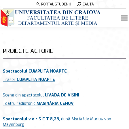
Search:
PORTAL STUDENȚI
CAUTĂ
PROIECTE ACTORIE
Spectacolul CUMPLITA NOAPTE
Trailer
CUMPLITA NOAPTE
Scene din spectacolul
LIVADA DE VIȘINI
Teatru radiofonic
MAȘINĂRIA CEHOV
Spectacolul v e r S E T 8,23
, după
Martiri
de
Marius von
Mayenburg