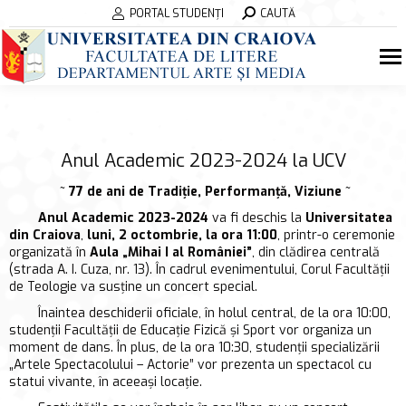
Search:
PORTAL STUDENȚI
CAUTĂ
Anul Academic 2023-2024 la UCV
~ 77 de ani de Tradiție, Performanță, Viziune ~
Anul Academic 2023-2024
va fi deschis la
Universitatea
din Craiova
,
luni, 2 octombrie, la ora 11:00
, printr-o ceremonie
organizată în
Aula „Mihai I al României”
, din clădirea centrală
(strada A. I. Cuza, nr. 13). În cadrul evenimentului, Corul Facultății
de Teologie va susține un concert special.
Înaintea deschiderii oficiale, în holul central, de la ora 10:00,
studenții Facultății de Educație Fizică și Sport vor organiza un
moment de dans. În plus, de la ora 10:30, studenții specializării
„Artele Spectacolului – Actorie” vor prezenta un spectacol cu
statui vivante, în aceeași locație.