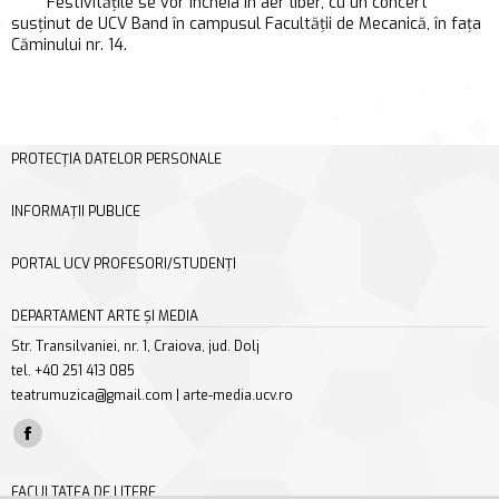
Festivitățile se vor încheia în aer liber, cu un concert
susținut de UCV Band în campusul Facultății de Mecanică, în fața
Căminului nr. 14.
PROTECȚIA DATELOR PERSONALE
INFORMAȚII PUBLICE
PORTAL UCV PROFESORI/STUDENȚI
DEPARTAMENT ARTE ȘI MEDIA
Str. Transilvaniei, nr. 1, Craiova, jud. Dolj
tel. +40 251 413 085
teatrumuzica@gmail.com | arte-media.ucv.ro
Find us on:
Facebook
page
FACULTATEA DE LITERE