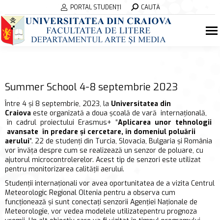
Search:
PORTAL STUDENȚI
CAUTĂ
Summer School 4-8 septembrie 2023
Între 4 și 8 septembrie, 2023, la
Universitatea din
Craiova
este organizată a doua școală de vară internațională,
în cadrul proiectului Erasmus+ “
Aplicarea unor tehnologii
avansate în predare și cercetare, în domeniul poluării
aerului
”. 22 de studenți din Turcia, Slovacia, Bulgaria și România
vor învăța despre cum se realizează un senzor de poluare, cu
ajutorul microcontrolerelor. Acest tip de senzori este utilizat
pentru monitorizarea calității aerului.
Studenții internaționali vor avea oportunitatea de a vizita Centrul
Meteorologic Regional Oltenia pentru a observa cum
funcționează și sunt conectați senzorii Agenției Naționale de
Meteorologie, vor vedea modelele utilizatepentru prognoza