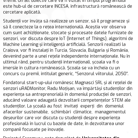
vremii. Un alt obiectiv care va fi vizitat în timpul programului
este hub-ul de cercetare INCESA, infrastructură românească de
cercetare aplicată.
Studenții vor învăța să realizeze un senzor, să îl programeze și
să îl conecteze la o rețea internațională. Aceștia vor observa
cum sunt achiziționate, stocate și procesate datele furnizate de
senzori, vor discuta despre IoT (Internet of Things), algoritmi de
Machine Learning și inteligență artificială. Senzorii realizati la
Craiova, vor fi instalați în Turcia, Slovacia, Bulgaria și România,
devenind parte a unei rețele independente internaționale. Nu în
ultimul rând, pentru studenții internaționali, școala va fi o
imersie în cultura românească. Școala se va încheia cu un
concurs cu premii, intitulat generic, “Senzorul viitorului, 2050”.
Fondatorul start-up-ului românesc Magnasci SRL și al rețelei de
senzori uRADMonitor, Radu Moțișan, va împărtăși studenților din
experiența sa antreprenorială în domeniul producției de senzori,
aducând valoare adaugată dezvoltarii competențelor STEM ale
studenților. La școală au fost invitați experți din domeniul
afacerilor sustenabile, schimbări climatice, managementul
deșeurilor care vor discuta cu studenții despre experiența
profesională în lucrul cu bazele de date, în dezvoltarea unor
companii focusate pe inovație.