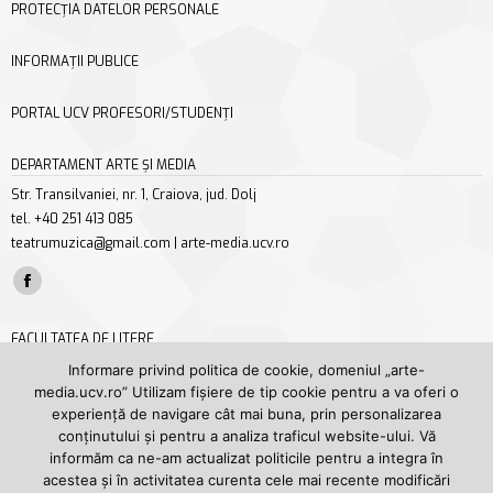
PROTECȚIA DATELOR PERSONALE
INFORMAȚII PUBLICE
PORTAL UCV PROFESORI/STUDENȚI
DEPARTAMENT ARTE ȘI MEDIA
Str. Transilvaniei, nr. 1, Craiova, jud. Dolj
tel. +40 251 413 085
teatrumuzica@gmail.com | arte-media.ucv.ro
Find us on:
Facebook
page
FACULTATEA DE LITERE
opens
Str. A. I. Cuza nr. 13, Craiova, jud. Dolj
Informare privind politica de cookie, domeniul „arte-
in
media.ucv.ro” Utilizam fișiere de tip cookie pentru a va oferi o
tel/fax +40 251 414 468
new
experiență de navigare cât mai buna, prin personalizarea
secretariat.litere@ucv.ro | litere.ucv.ro/litere
conținutului și pentru a analiza traficul website-ului. Vă
window
Find us on:
informăm ca ne-am actualizat politicile pentru a integra în
Facebook
YouTube
acestea și în activitatea curenta cele mai recente modificări