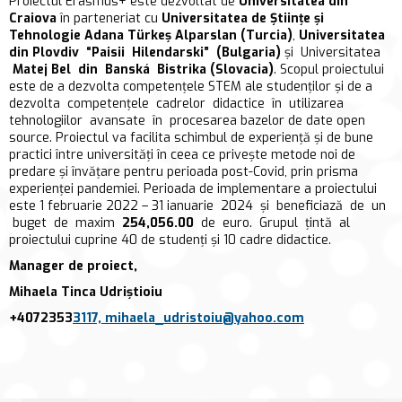
Proiectul Erasmus+ este dezvoltat de
Universitatea din
Craiova
în parteneriat cu
Universitatea de Științe și
Tehnologie Adana Türkeş Alparslan (Turcia)
,
Universitatea
din Plovdiv “Paisii Hilendarski” (Bulgaria)
și Universitatea
Matej Bel din Banská Bistrika (Slovacia)
. Scopul proiectului
este de a dezvolta competențele STEM ale studenților și de a
dezvolta competențele cadrelor didactice în utilizarea
tehnologiilor avansate în procesarea bazelor de date open
source. Proiectul va facilita schimbul de experiență și de bune
practici între universități în ceea ce privește metode noi de
predare și învățare pentru perioada post-Covid, prin prisma
experienței pandemiei. Perioada de implementare a proiectului
este 1 februarie 2022 – 31 ianuarie 2024 și beneficiază de un
buget de maxim
254,056.00
de euro. Grupul țintă al
proiectului cuprine 40 de studenți și 10 cadre didactice.
Manager de proiect,
Mihaela Tinca Udriștioiu
+4072353
3117, mihaela_udristoiu@yahoo.com