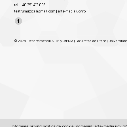
tel. +40 251 413 085
teatrumuzica@gmail.com | arte-media.ucv.ro
Find us on:
Facebook
page
opens
© 2024, Departamentul ARTE și MEDIA | Facultatea de Litere | Universitate
in
new
window
Informare privind politica de cookie, domeniul „arte-media.ucv.ro”