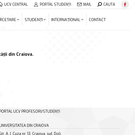
Search:
UCV CENTRAL
PORTAL STUDENȚI
MAIL
CAUTĂ
Face
ERCETARE
STUDENȚI
INTERNAȚIONAL
CONTACT
page
RCETARE
STUDENȚI
INTERNAȚIONAL
CONTACT
open
in
new
wind
ății din Craiova.
PORTAL UCV PROFESORI/STUDENȚI
UNIVERSITATEA DIN CRAIOVA
Str. A. I. Cuza nr. 13, Craiova, jud. Dolj