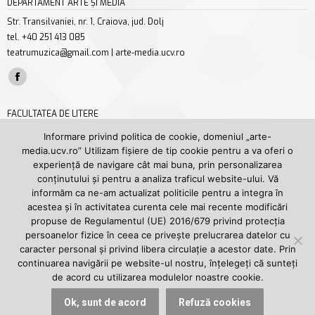
DEPARTAMENT ARTE ȘI MEDIA
Str. Transilvaniei, nr. 1, Craiova, jud. Dolj
tel. +40 251 413 085
teatrumuzica@gmail.com | arte-media.ucv.ro
Find us on:
Facebook
page
FACULTATEA DE LITERE
opens
Str. A. I. Cuza nr. 13, Craiova, jud. Dolj
Informare privind politica de cookie, domeniul „arte-
in
tel/fax +40 251 414 468
media.ucv.ro” Utilizam fișiere de tip cookie pentru a va oferi o
new
secretariat.litere@ucv.ro | litere.ucv.ro/litere
experiență de navigare cât mai buna, prin personalizarea
window
conținutului și pentru a analiza traficul website-ului. Vă
Find us on:
informăm ca ne-am actualizat politicile pentru a integra în
Facebook
YouTube
acestea și în activitatea curenta cele mai recente modificări
page
page
propuse de Regulamentul (UE) 2016/679 privind protecția
UNIVERSITATEA DIN CRAIOVA
opens
opens
persoanelor fizice în ceea ce privește prelucrarea datelor cu
Str. A. I. Cuza nr. 13, Craiova, jud. Dolj
caracter personal și privind libera circulație a acestor date. Prin
in
in
tel. +40 251 414 398
continuarea navigării pe website-ul nostru, înțelegeți că sunteți
new
new
rectorat@central.ucv.ro | ucv.ro
de acord cu utilizarea modulelor noastre cookie.
window
window
Find us on:
Ok, sunt de acord
Refuză cookies
Facebook
YouTube