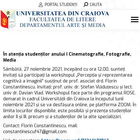
Search:
PORTAL STUDENȚI
CAUTĂ
În atenția studenților anului I Cinematografie, Fotografie,
Media
Sâmbătă, 27 noiembrie 2021, începând cu ora 12.00, sunteți
invitați să participați la workshopul „Percepția și reprezentarea
cognitivă a imaginii” susținut de prof. asociat drd. Florin
Constantinescu. Invitați: prof. univ. dr. Ștefan Vlăduțescu și lect.
univ dr. Davian Vlad. Workshopul face parte din programul ROSE,
demarat în cadrul Universității din Craiova la începutul lunii
noiembrie 2021 și se va desfășura online, pe platforma ZOOM. În
limita locurilor disponibile, este posibilă și prezența studenților
anilor II și III, precum și a studenților de la alte specializări.
Contact: Florin Constantinescu, mail:
constantinescuf47@gmail.com