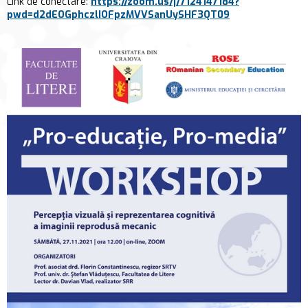
Link de conectare:
https://zoom.us/j/7124147184?
pwd=d2dEOGphczlIOFpzMVVSanUySHF3QT09