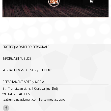
PROTECȚIA DATELOR PERSONALE
INFORMAȚII PUBLICE
PORTAL UCV PROFESORI/STUDENȚI
DEPARTAMENT ARTE ȘI MEDIA
Str. Transilvaniei, nr. 1, Craiova, jud. Dolj
tel. +40 251 413 085
teatrumuzica@gmail.com | arte-media.ucv.ro
Find us on:
Facebook