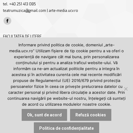
tel. +40 251 413 085
teatrumuzica@gmail.com | arte-media.ucv.ro
Find us on:
Facebook
page
FACULTATEA DE LITERE
opens
Str. A. I. Cuza nr. 13, Craiova, jud. Dolj
Informare privind politica de cookie, domeniul „arte-
in
media.ucv.ro” Utilizam fișiere de tip cookie pentru a va oferi o
tel/fax +40 251 414 468
new
experiență de navigare cât mai buna, prin personalizarea
secretariat.litere@ucv.ro | litere.ucv.ro/litere
conținutului și pentru a analiza traficul website-ului. Vă
window
Find us on:
informăm ca ne-am actualizat politicile pentru a integra în
Facebook
YouTube
acestea și în activitatea curenta cele mai recente modificări
page
page
propuse de Regulamentul (UE) 2016/679 privind protecția
UNIVERSITATEA DIN CRAIOVA
persoanelor fizice în ceea ce privește prelucrarea datelor cu
opens
opens
Str. A. I. Cuza nr. 13, Craiova, jud. Dolj
caracter personal și privind libera circulație a acestor date. Prin
in
in
tel. +40 251 414 398
continuarea navigării pe website-ul nostru, înțelegeți că sunteți
new
new
de acord cu utilizarea modulelor noastre cookie.
rectorat@central.ucv.ro | ucv.ro
window
window
Find us on:
Ok, sunt de acord
Refuză cookies
Facebook
YouTube
page
page
Politica de confidențialitate
© 2024, Departamentul ARTE și MEDIA | Facultatea de Litere | Universitatea din