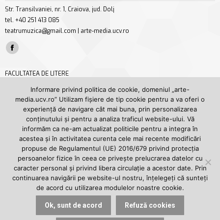
Str. Transilvaniei, nr. 1, Craiova, jud. Dolj
tel. +40 251 413 085
teatrumuzica@gmail.com | arte-media.ucv.ro
Find us on:
Facebook
page
FACULTATEA DE LITERE
opens
Str. A. I. Cuza nr. 13, Craiova, jud. Dolj
Informare privind politica de cookie, domeniul „arte-
in
tel/fax +40 251 414 468
media.ucv.ro” Utilizam fișiere de tip cookie pentru a va oferi o
new
secretariat.litere@ucv.ro | litere.ucv.ro/litere
experiență de navigare cât mai buna, prin personalizarea
window
conținutului și pentru a analiza traficul website-ului. Vă
Find us on:
informăm ca ne-am actualizat politicile pentru a integra în
Facebook
YouTube
acestea și în activitatea curenta cele mai recente modificări
page
page
propuse de Regulamentul (UE) 2016/679 privind protecția
UNIVERSITATEA DIN CRAIOVA
opens
opens
persoanelor fizice în ceea ce privește prelucrarea datelor cu
Str. A. I. Cuza nr. 13, Craiova, jud. Dolj
caracter personal și privind libera circulație a acestor date. Prin
in
in
tel. +40 251 414 398
continuarea navigării pe website-ul nostru, înțelegeți că sunteți
new
new
rectorat@central.ucv.ro | ucv.ro
de acord cu utilizarea modulelor noastre cookie.
window
window
Find us on:
Ok, sunt de acord
Refuză cookies
Facebook
YouTube