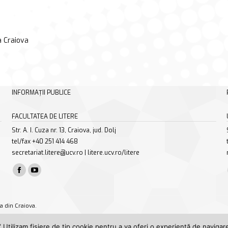
a Craiova
INFORMAȚII PUBLICE
FACULTATEA DE LITERE
Str. A. I. Cuza nr. 13, Craiova, jud. Dolj
tel/fax +40 251 414 468
secretariat.litere@ucv.ro | litere.ucv.ro/litere
Find us on:
Facebook
YouTube
page
page
opens
opens
a din Craiova.
in
in
 Utilizam fișiere de tip cookie pentru a va oferi o experiență de navigare