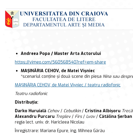
Andreea Popa / Master Arta Actorului
https://vimeo.com/
560568540?ref=em-share
MAȘINĂRIA CEHOV, de Matei Vișniec
*scenariul conține și două scene din piesa
Nina sau despre
MAȘINĂRIA CEHOV, de Matei Vișniec / teatru radiofonic
Teatru radiofonic
Distribuția:
Darko Huruială
Cehov
/
Cebutîkin
/
Cristina Albișoru
Trecă
Alexandru Purcaru
Treplev
/
Firs
/
Lvov
/
Cătălina Șerban
regia lect. univ. dr. Haricleea Nicolau
Înregistrare: Mariana Epure, ing. Mihnea Gărău