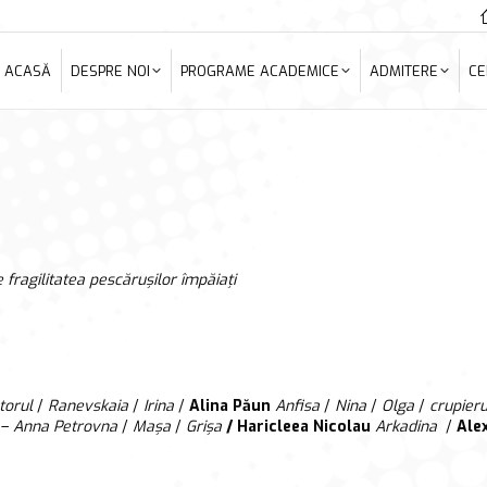
ACASĂ
DESPRE NOI
PROGRAME ACADEMICE
ADMITERE
C
ACASĂ
DESPRE NOI
PROGRAME ACADEMICE
ADMITERE
CE
 fragilitatea pescărușilor împăiați
torul
/
Ranevskaia
/
Irina
/
Alina Păun
Anfisa
/
Nina
/
Olga
/
crupieru
–
Anna Petrovna
/
Mașa
/
Grișa
/ Haricleea Nicolau
Arkadina
/
Ale