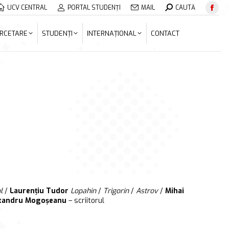
Search:
UCV CENTRAL
PORTAL STUDENȚI
MAIL
CAUTĂ
Face
ERCETARE
STUDENȚI
INTERNAȚIONAL
CONTACT
page
RCETARE
STUDENȚI
INTERNAȚIONAL
CONTACT
open
in
new
wind
l
/
Laurențiu Tudor
Lopahin
/
Trigorin
/
Astrov
/
Mihai
xandru Mogoșeanu
– scriitorul