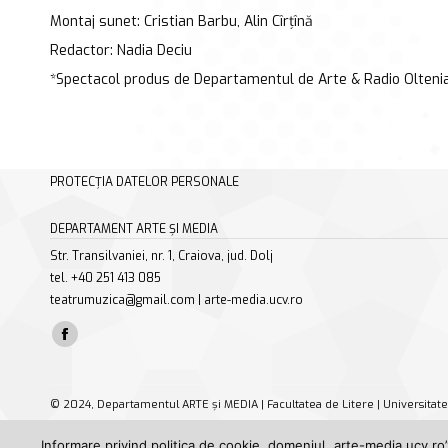
Montaj sunet: Cristian Barbu, Alin Cîrțînă
Redactor: Nadia Deciu
*Spectacol produs de Departamentul de Arte & Radio Olteni
PROTECȚIA DATELOR PERSONALE
DEPARTAMENT ARTE ȘI MEDIA
Str. Transilvaniei, nr. 1, Craiova, jud. Dolj
tel. +40 251 413 085
teatrumuzica@gmail.com | arte-media.ucv.ro
Find us on:
Facebook
page
opens
© 2024, Departamentul ARTE și MEDIA | Facultatea de Litere | Universitate
in
Informare privind politica de cookie, domeniul „arte-media.ucv.ro”