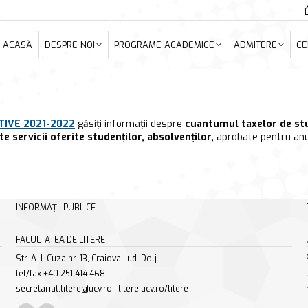
ACASĂ
DESPRE NOI
PROGRAME ACADEMICE
ADMITERE
C
ACASĂ
DESPRE NOI
PROGRAME ACADEMICE
ADMITERE
CE
TIVE 2021-2022
găsiți informații despre
cuantumul taxelor de st
e servicii oferite studenţilor, absolvenţilor,
aprobate pentru anu
INFORMAȚII PUBLICE
FACULTATEA DE LITERE
Str. A. I. Cuza nr. 13, Craiova, jud. Dolj
tel/fax +40 251 414 468
secretariat.litere@ucv.ro | litere.ucv.ro/litere
Find us on: