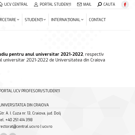
Search:
UCV CENTRAL
PORTAL STUDENȚI
MAIL
CAUTĂ
Face
ERCETARE
STUDENȚI
INTERNAȚIONAL
CONTACT
page
RCETARE
STUDENȚI
INTERNAȚIONAL
CONTACT
open
in
new
wind
udiu pentru anul universitar 2021-2022
, respectiv
l universitar 2021-2022 de Universitatea din Craiova
PORTAL UCV PROFESORI/STUDENȚI
UNIVERSITATEA DIN CRAIOVA
Str. A. I. Cuza nr. 13, Craiova, jud. Dolj
tel. +40 251 414 398
rectorat@central.ucv.ro | ucv.ro
Find us on: