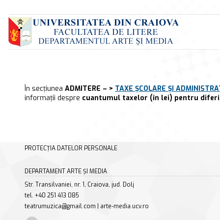
În secțiunea
ADMITERE
– >
TAXE ȘCOLARE ȘI ADMINISTRA
informații despre
cuantumul taxelor (în lei) pentru diferit
PROTECȚIA DATELOR PERSONALE
DEPARTAMENT ARTE ȘI MEDIA
Str. Transilvaniei, nr. 1, Craiova, jud. Dolj
tel. +40 251 413 085
teatrumuzica@gmail.com | arte-media.ucv.ro
Find us on: