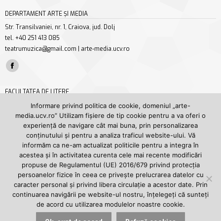
DEPARTAMENT ARTE ȘI MEDIA
Str. Transilvaniei, nr. 1, Craiova, jud. Dolj
tel. +40 251 413 085
teatrumuzica@gmail.com | arte-media.ucv.ro
Find us on:
Facebook
page
FACULTATEA DE LITERE
opens
Str. A. I. Cuza nr. 13, Craiova, jud. Dolj
Informare privind politica de cookie, domeniul „arte-
in
media.ucv.ro” Utilizam fișiere de tip cookie pentru a va oferi o
tel/fax +40 251 414 468
new
experiență de navigare cât mai buna, prin personalizarea
secretariat.litere@ucv.ro | litere.ucv.ro/litere
conținutului și pentru a analiza traficul website-ului. Vă
window
Find us on:
informăm ca ne-am actualizat politicile pentru a integra în
Facebook
YouTube
acestea și în activitatea curenta cele mai recente modificări
page
page
propuse de Regulamentul (UE) 2016/679 privind protecția
UNIVERSITATEA DIN CRAIOVA
persoanelor fizice în ceea ce privește prelucrarea datelor cu
opens
opens
Str. A. I. Cuza nr. 13, Craiova, jud. Dolj
caracter personal și privind libera circulație a acestor date. Prin
in
in
tel. +40 251 414 398
continuarea navigării pe website-ul nostru, înțelegeți că sunteți
new
new
de acord cu utilizarea modulelor noastre cookie.
rectorat@central.ucv.ro | ucv.ro
window
window
Find us on: