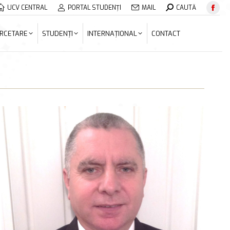
Search:
UCV CENTRAL
PORTAL STUDENȚI
MAIL
CAUTĂ
Face
ERCETARE
STUDENȚI
INTERNAȚIONAL
CONTACT
page
RCETARE
STUDENȚI
INTERNAȚIONAL
CONTACT
open
in
new
wind