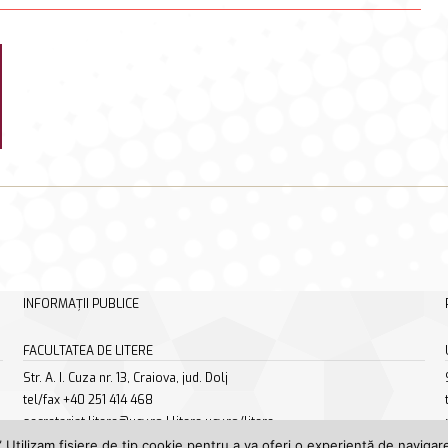
INFORMAȚII PUBLICE
FACULTATEA DE LITERE
Str. A. I. Cuza nr. 13, Craiova, jud. Dolj
tel/fax +40 251 414 468
secretariat.litere@ucv.ro | litere.ucv.ro/litere
 Utilizam fișiere de tip cookie pentru a va oferi o experiență de navigare