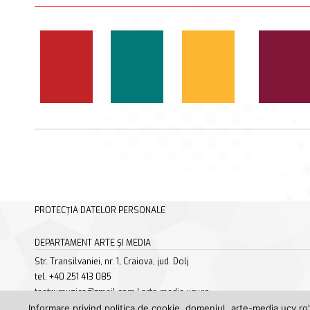
PROTECȚIA DATELOR PERSONALE
DEPARTAMENT ARTE ȘI MEDIA
Str. Transilvaniei, nr. 1, Craiova, jud. Dolj
tel. +40 251 413 085
teatrumuzica@gmail.com | arte-media.ucv.ro
Informare privind politica de cookie, domeniul „arte-media.ucv.ro”