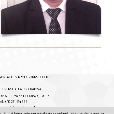
PORTAL UCV PROFESORI/STUDENȚI
UNIVERSITATEA DIN CRAIOVA
Str. A. I. Cuza nr. 13, Craiova, jud. Dolj
tel. +40 251 414 398
rectorat@central.ucv.ro | ucv.ro
 cât mai buna, prin personalizarea conținutului și pentru a analiza