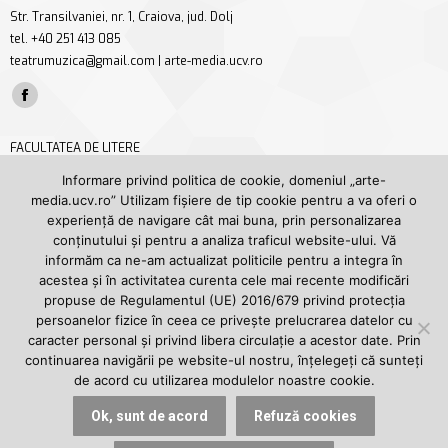
Str. Transilvaniei, nr. 1, Craiova, jud. Dolj
tel. +40 251 413 085
teatrumuzica@gmail.com | arte-media.ucv.ro
Find us on:
Facebook
page
FACULTATEA DE LITERE
opens
Str. A. I. Cuza nr. 13, Craiova, jud. Dolj
Informare privind politica de cookie, domeniul „arte-
in
tel/fax +40 251 414 468
media.ucv.ro” Utilizam fișiere de tip cookie pentru a va oferi o
new
secretariat.litere@ucv.ro | litere.ucv.ro/litere
experiență de navigare cât mai buna, prin personalizarea
window
conținutului și pentru a analiza traficul website-ului. Vă
Find us on:
informăm ca ne-am actualizat politicile pentru a integra în
Facebook
YouTube
acestea și în activitatea curenta cele mai recente modificări
page
page
propuse de Regulamentul (UE) 2016/679 privind protecția
UNIVERSITATEA DIN CRAIOVA
opens
opens
persoanelor fizice în ceea ce privește prelucrarea datelor cu
Str. A. I. Cuza nr. 13, Craiova, jud. Dolj
caracter personal și privind libera circulație a acestor date. Prin
in
in
tel. +40 251 414 398
continuarea navigării pe website-ul nostru, înțelegeți că sunteți
new
new
rectorat@central.ucv.ro | ucv.ro
de acord cu utilizarea modulelor noastre cookie.
window
window
Find us on:
Ok, sunt de acord
Refuză cookies
Facebook
YouTube