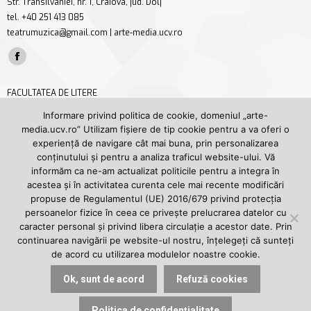
Str. Transilvaniei, nr. 1, Craiova, jud. Dolj
tel. +40 251 413 085
teatrumuzica@gmail.com | arte-media.ucv.ro
Find us on:
Facebook
page
FACULTATEA DE LITERE
opens
Str. A. I. Cuza nr. 13, Craiova, jud. Dolj
Informare privind politica de cookie, domeniul „arte-
in
tel/fax +40 251 414 468
media.ucv.ro” Utilizam fișiere de tip cookie pentru a va oferi o
new
secretariat.litere@ucv.ro | litere.ucv.ro/litere
experiență de navigare cât mai buna, prin personalizarea
window
conținutului și pentru a analiza traficul website-ului. Vă
Find us on:
informăm ca ne-am actualizat politicile pentru a integra în
Facebook
YouTube
acestea și în activitatea curenta cele mai recente modificări
page
page
propuse de Regulamentul (UE) 2016/679 privind protecția
UNIVERSITATEA DIN CRAIOVA
opens
opens
persoanelor fizice în ceea ce privește prelucrarea datelor cu
Str. A. I. Cuza nr. 13, Craiova, jud. Dolj
caracter personal și privind libera circulație a acestor date. Prin
in
in
tel. +40 251 414 398
continuarea navigării pe website-ul nostru, înțelegeți că sunteți
new
new
rectorat@central.ucv.ro | ucv.ro
de acord cu utilizarea modulelor noastre cookie.
window
window
Find us on:
Ok, sunt de acord
Refuză cookies
Facebook
YouTube
page
page
Politica de confidențialitate